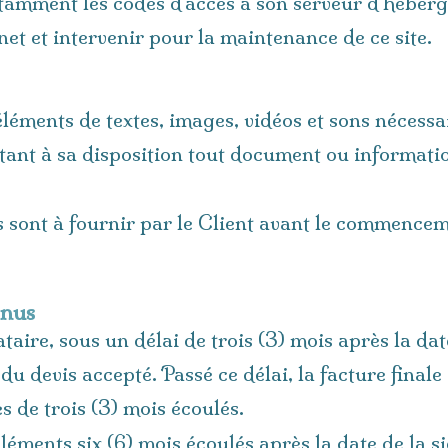
otamment les codes d’accès à son serveur d’héberg
rnet et intervenir pour la maintenance de ce site.
éléments de textes, images, vidéos et sons nécessai
ttant à sa disposition tout document ou informati
s sont à fournir par le Client avant le commencem
enus
taire, sous un délai de trois (3) mois après la date
 du devis accepté. Passé ce délai, la facture fina
 de trois (3) mois écoulés.
éléments six (6) mois écoulés après la date de la s